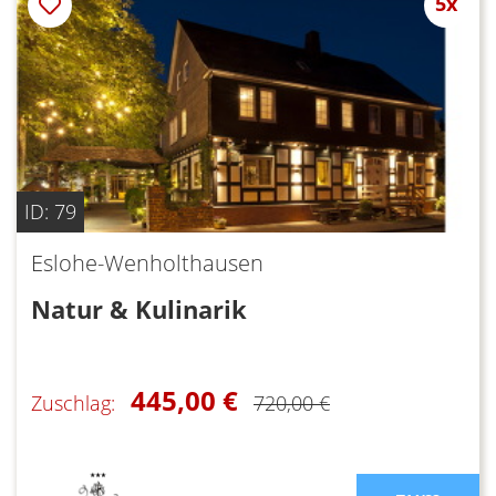
5x
ID: 79
Eslohe-Wenholthausen
Natur & Kulinarik
445,00 €
Zuschlag:
720,00 €