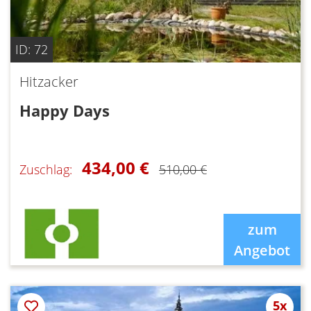
ID: 72
Hitzacker
Happy Days
434,00 €
Zuschlag:
510,00 €
zum
Angebot
5x