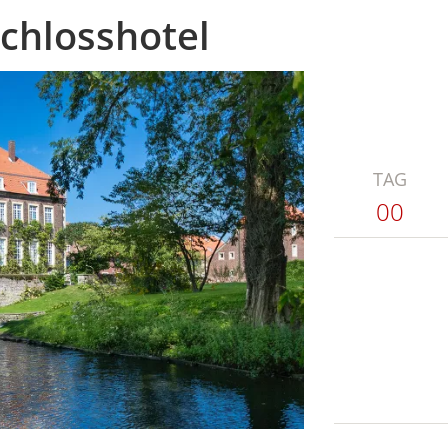
chlosshotel
TAG
00