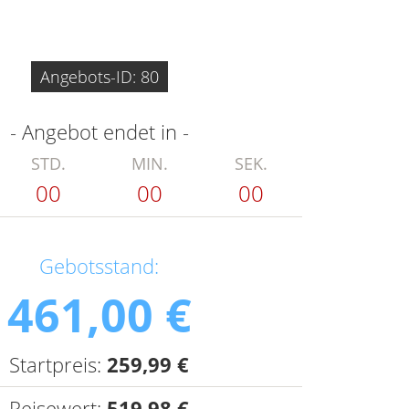
Angebots-ID: 80
- Angebot endet in -
STD.
MIN.
SEK.
00
00
00
Gebotsstand:
461,00 €
Startpreis:
259,99 €
Reisewert:
519,98 €