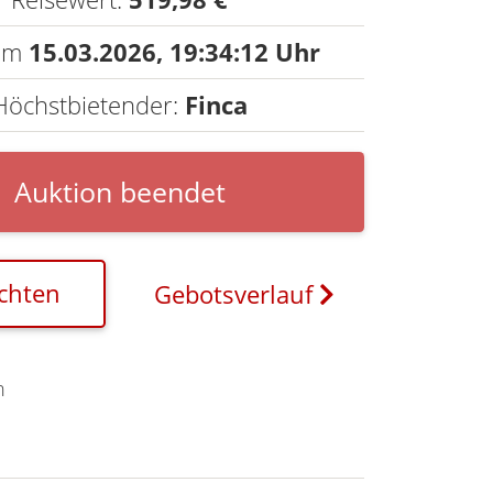
 am
15.03.2026,
19:34:12 Uhr
Höchstbietender:
Finca
Auktion beendet
chten
Gebotsverlauf
n